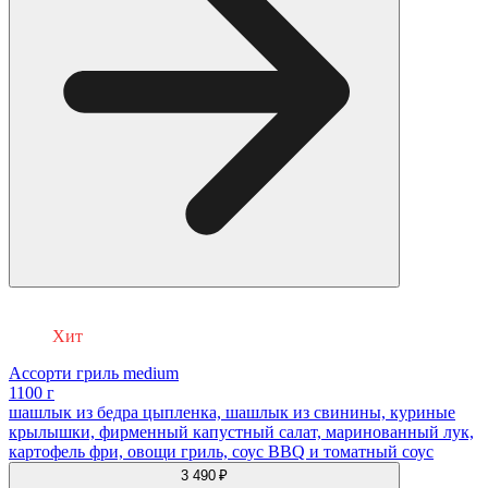
Хит
Ассорти гриль medium
1100 г
шашлык из бедра цыпленка, шашлык из свинины, куриные
крылышки, фирменный капустный салат, маринованный лук,
картофель фри, овощи гриль, соус BBQ и томатный соус
3 490 ₽