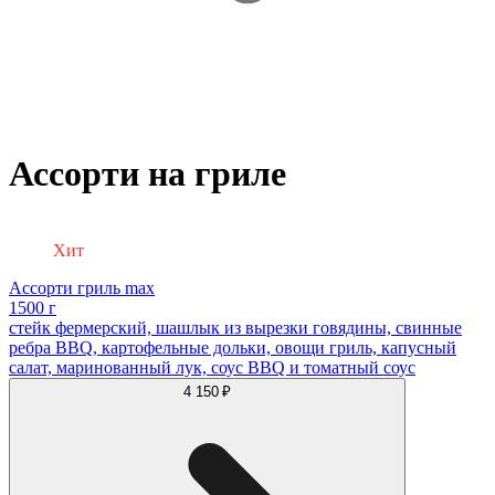
Ассорти на гриле
Хит
Ассорти гриль max
1500 г
стейк фермерский, шашлык из вырезки говядины, свинные
ребра BBQ, картофельные дольки, овощи гриль, капусный
салат, маринованный лук, соус BBQ и томатный соус
4 150 ₽