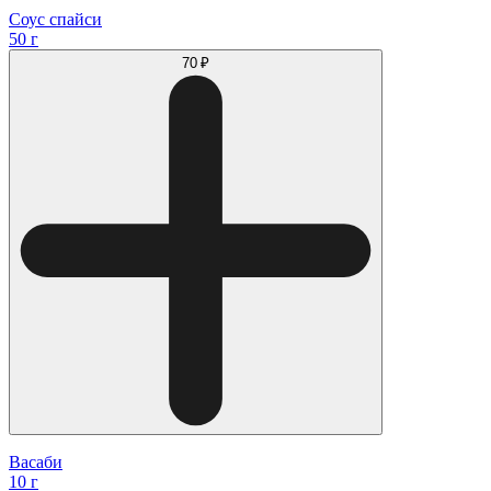
Соус спайси
50 г
70 ₽
Васаби
10 г