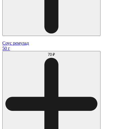
Соус ремулад
50 г
70 ₽